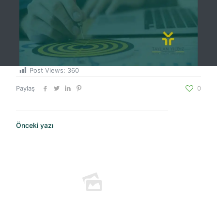
Post Views:
360
Paylaş
0
Önceki yazı