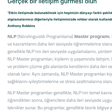
Gerçek bir iletişim gurmesi olun
“Etkin iletişimde bulunabilmek için hepinizin dünyayı farklı şekil
algılamalarımızı diğerleriyle iletişimimizde rehber olarak kullandı
Anthony Robbins
(Nörolinguistik Programlama)
,
NLP
Master programı
ve kavramlarını daha ileri seviyede öğrenmelerine olana
genellikle NLP’nin ileri seviyede uygulamalarını, yöntemle
NLP Master programları, kişilerin iş yaşamında iletişim, 
ve problem çözme gibi alanlarda kendilerini daha ileri s
olanak tanır. Aynı zamanda, NLP Master programları kişi
sağlıklarını iyileştirmelerine ve stresi azaltmalarına olan
NLP Master programları genellikle, NLP’nin temel kavram
öğrendikten sonra, öğrencilere daha ileri seviyede uyg
teknikler sunar. Bu programlar, genellikle teorik bilgiye