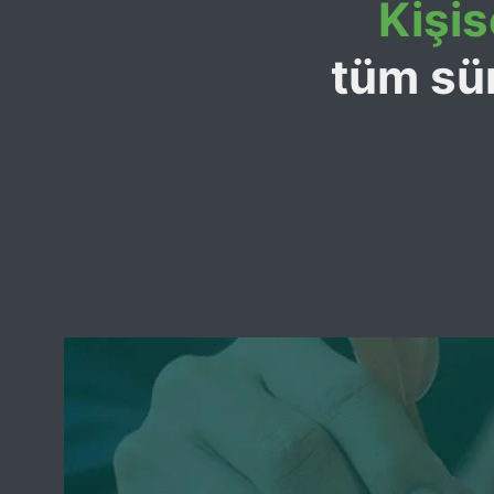
Kişis
tüm sür