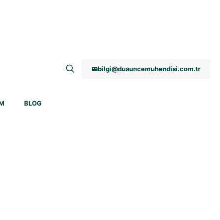
bilgi@dusuncemuhendisi.com.tr
İM
BLOG