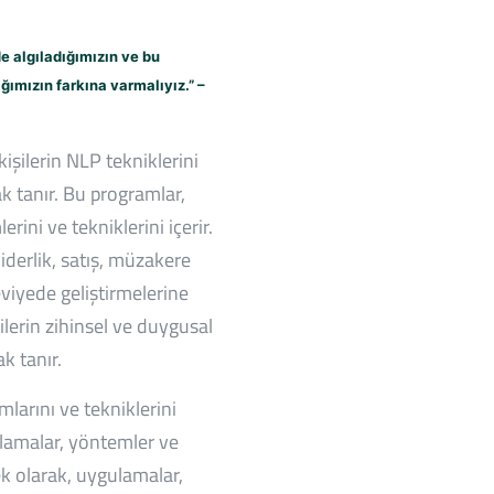
de algıladığımızın ve bu
ğımızın farkına varmalıyız.” –
 kişilerin NLP tekniklerini
k tanır. Bu programlar,
rini ve tekniklerini içerir.
liderlik, satış, müzakere
eviyede geliştirmelerine
lerin zihinsel ve duygusal
ak tanır.
larını ve tekniklerini
ulamalar, yöntemler ve
 ek olarak, uygulamalar,