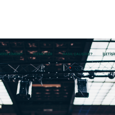
DİSİ KİMDİR?
HİZMETLER
NASIL ÇALIŞIRIZ?
İLETİŞ