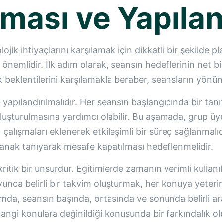
ması ve Yapılan
lojik ihtiyaçlarını karşılamak için dikkatli bir şekilde 
 önemlidir. İlk adım olarak, seansın hedeflerinin net 
k beklentilerini karşılamakla beraber, seansların yönünü
yapılandırılmalıdır. Her seansın başlangıcında bir tanıt
uşturulmasına yardımcı olabilir. Bu aşamada, grup üyel
lışmaları eklenerek etkileşimli bir süreç sağlanmalıd
olanak tanıyarak mesafe kapatılması hedeflenmelidir.
ritik bir unsurdur. Eğitimlerde zamanın verimli kullanı
oyunca belirli bir takvim oluşturmak, her konuya yeteri
mda, seansın başında, ortasında ve sonunda belirli ara
hangi konulara değinildiği konusunda bir farkındalık ol