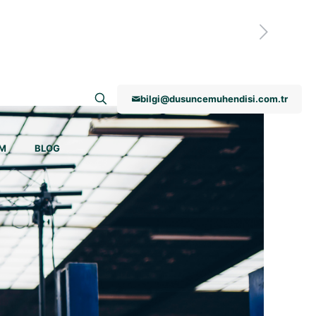
bilgi@dusuncemuhendisi.com.tr
İM
BLOG