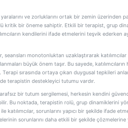
el yaralarını ve zorluklarını ortak bir zemin üzerinden
 kritik bir öneme sahiptir. Etkili bir terapist, grup d
ılımcıların kendilerini ifade etmelerini teşvik ederken
, seansları monotonluktan uzaklaştırarak katılımcılar iç
llanmaları büyük önem taşır. Bu sayede, katılımcıların h
. Terapi sırasında ortaya çıkan duygusal tepkileri anl
de terapistin destekleyici tutumu vardır.
e tarafsız bir tutum sergilemesi, herkesin kendini güve
lir. Bu noktada, terapistin rolü, grup dinamiklerini yö
e katılımcılar, sorunlarını yapıcı bir şekilde ifade et
lerinin sorunlarını daha etkili bir şekilde çözmelerine 