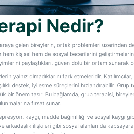
Terapi Nedir?
r araya gelen bireylerin, ortak problemleri üzerinden d
 hem kişisel hem de sosyal becerilerini geliştirmelerin
imlerini paylaştıkları, güven dolu bir ortam sunarak psi
lerin yalnız olmadıklarını fark etmeleridir. Katılımcılar
klı destek, iyileşme süreçlerini hızlandırabilir. Grup te
k bir önem taşır. Bu bağlamda, grup terapisi, bireyleri
ulunmalarına fırsat sunar.
presyon, kaygı, madde bağımlılığı ve sosyal kaygı gibi
iş ve arkadaşlık ilişkileri gibi sosyal alanları da kapsaya