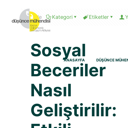
Filtrele
Kategori
Etiketler
Y
Sosyal
ANASAYFA
DÜŞÜNCE MÜHEN
Beceriler
Nasıl
Geliştirilir: