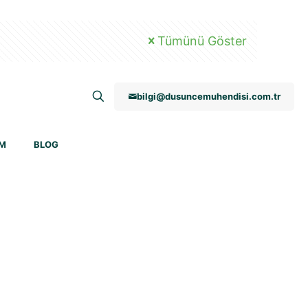
Tümünü Göster
bilgi@dusuncemuhendisi.com.tr
İM
BLOG